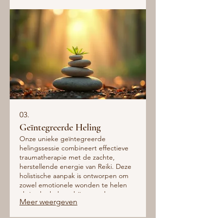
03.
Geïntegreerde Heling
Onze unieke geïntegreerde
helingssessie combineert effectieve
traumatherapie met de zachte,
herstellende energie van Reiki. Deze
holistische aanpak is ontworpen om
zowel emotionele wonden te helen
als je algehele welzijn te verbeteren,
Meer weergeven
waardoor je je weer veilig en
verbonden voelt.