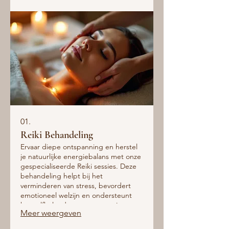
01.
Reiki Behandeling
Ervaar diepe ontspanning en herstel
je natuurlijke energiebalans met onze
gespecialiseerde Reiki sessies. Deze
behandeling helpt bij het
verminderen van stress, bevordert
emotioneel welzijn en ondersteunt
het zelfhelend vermogen van je
Meer weergeven
lichaam.