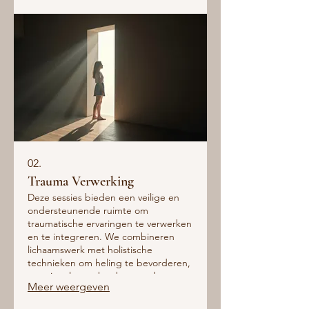
02.
Trauma Verwerking
Deze sessies bieden een veilige en
ondersteunende ruimte om
traumatische ervaringen te verwerken
en te integreren. We combineren
lichaamswerk met holistische
technieken om heling te bevorderen,
emotionele veerkracht op te bouwen
Meer weergeven
en innerlijke rust te vinden.