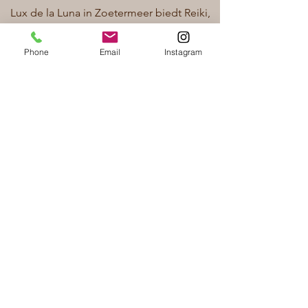
Lux de la Luna in Zoetermeer biedt Reiki,
Trauma Release Breathwork en
lichaamsgerichte therapie. Plan jouw
Phone
Email
Instagram
sessie en vind balans.
Ik ben officieel BRTT ® & TRB ® facilitator, erkend
door
Inner-Journey.