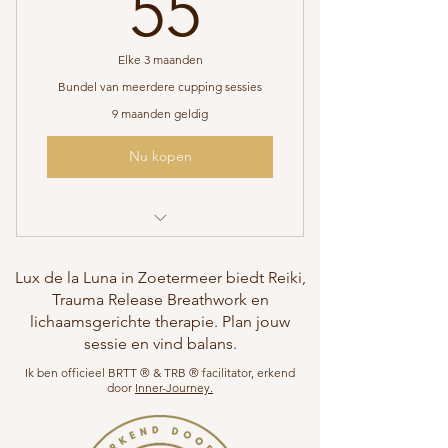
55€
55
Elke 3 maanden
Bundel van meerdere cupping sessies
9 maanden geldig
Nu kopen
spier herstel
Lux de la Luna in Zoetermeer biedt Reiki,
Ontspanning
Trauma Release Breathwork en
lichaamsgerichte therapie. Plan jouw
betere doorbloeding
sessie en vind balans.
Ik ben officieel BRTT ® & TRB ® facilitator, erkend
door
Inner-Journey.