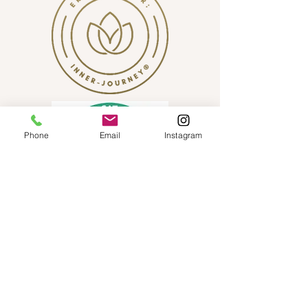
Phone
Email
Instagram
Lucie Bakkenes
KVK nummer:
94362947
Btw-id: NL005082744B92
E-mail:
lucie@luxdelaluna.nl
Ik val als CAT-therapeut onder GAT-Wkkgz
klachtrecht en GAT-tuchtrecht bij de