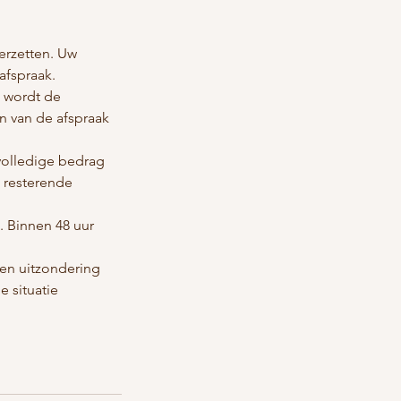
verzetten. Uw
afspraak.
n wordt de
n van de afspraak
 volledige bedrag
t resterende
n. Binnen 48 uur
een uitzondering
 situatie