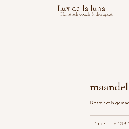
Lux de la luna
Holistisch coach & therapeut
maandel
Dit traject is gema
120
euro
1 uur
1
€ 120
€ 