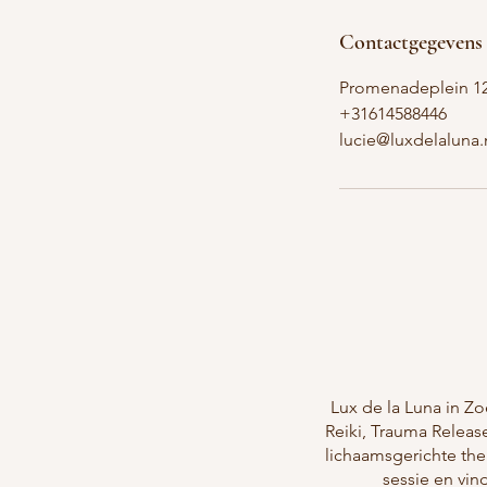
Contactgegevens
Promenadeplein 12
+31614588446
lucie@luxdelaluna.
Lux de la Luna in Z
Reiki, Trauma Releas
lichaamsgerichte the
sessie en vin