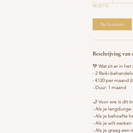
u
RESET15
u
Nu boeken
Beschrijving van 
💚 Wat zit er in h
- 2 Reiki-behande
- €120 per maand (t.
- Duur: 1 maand
🌙 Voor wie is dit t
- Als je langdurige 
- Als je behoefte 
- Als je wilt werke
- Als je graag een 