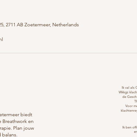
5, 2711 AB Zoetermeer, Netherlands
nl
Ik val al
Wkkgz klach
de Geschi
T
Voor me
klachtenre
oetermeer biedt
e Breathwork en
rapie. Plan jouw
Ik ben off
e
d balans.