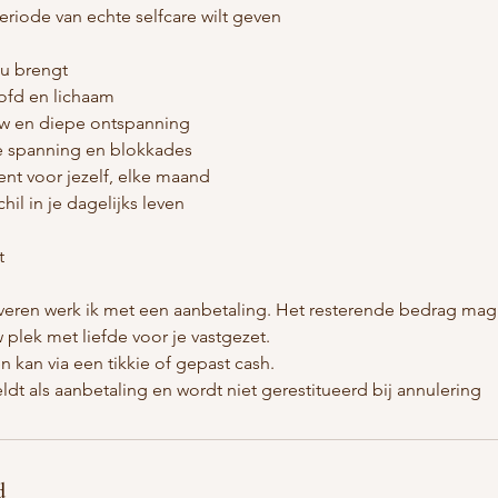
 periode van echte selfcare wilt geven
ou brengt
oofd en lichaam
ow en diepe ontspanning
e spanning en blokkades
nt voor jezelf, elke maand
hil in je dagelijks leven
t
rveren werk ik met een aanbetaling. Het resterende bedrag mag
 plek met liefde voor je vastgezet.
en kan via een tikkie of gepast cash.
ldt als aanbetaling en wordt niet gerestitueerd bij annulering
d