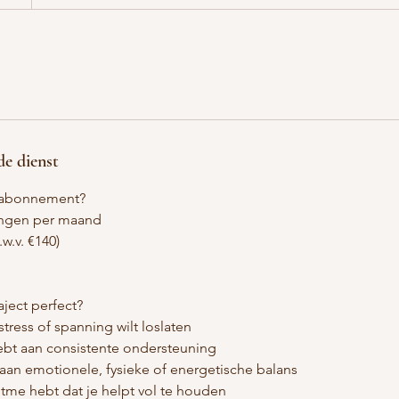
de dienst
et abonnement?
lingen per maand
w.v. €140)
raject perfect?
stress of spanning wilt loslaten
hebt aan consistente ondersteuning
n aan emotionele, fysieke of energetische balans
ritme hebt dat je helpt vol te houden