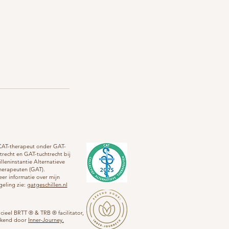
s CAT-therapeut onder GAT-
trecht en GAT-tuchtrecht bij
lleninstantie Alternatieve
herapeuten (GAT).
er informatie over mijn
geling zie:
gatgeschillen.nl
icieel BRTT ® & TRB ® facilitator,
rkend door
Inner-Journey.