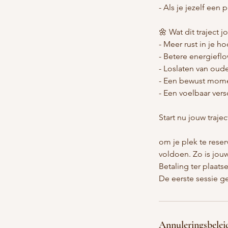
- Als je jezelf een
🌼 Wat dit traject j
- Meer rust in je h
- Betere energiefl
- Loslaten van oud
- Een bewust mome
- Een voelbaar versc
Start nu jouw trajec
om je plek te rese
voldoen. Zo is jouw
Betaling ter plaats
De eerste sessie ge
Annuleringsbelei