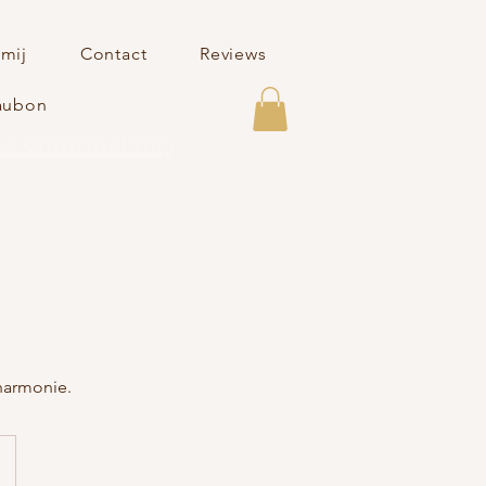
 mij
Contact
Reviews
aubon
je kennismaking
 harmonie.