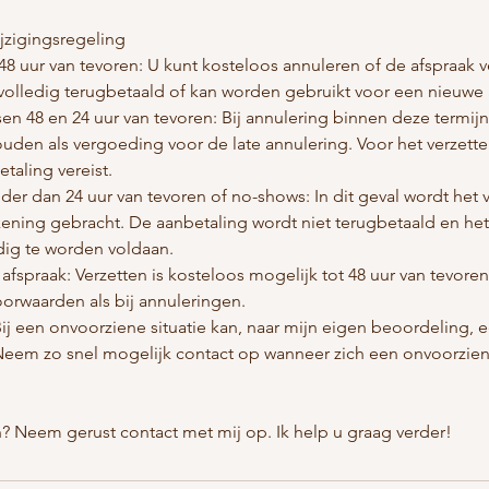
jzigingsregeling
48 uur van tevoren: U kunt kosteloos annuleren of de afspraak 
volledig terugbetaald of kan worden gebruikt voor een nieuwe 
sen 48 en 24 uur van tevoren: Bij annulering binnen deze termij
uden als vergoeding voor de late annulering. Voor het verzette
taling vereist.
der dan 24 uur van tevoren of no-shows: In dit geval wordt het
ekening gebracht. De aanbetaling wordt niet terugbetaald en he
dig te worden voldaan.
 afspraak: Verzetten is kosteloos mogelijk tot 48 uur van tevore
orwaarden als bij annuleringen.
Bij een onvoorziene situatie kan, naar mijn eigen beoordeling, 
em zo snel mogelijk contact op wanneer zich een onvoorziene
? Neem gerust contact met mij op. Ik help u graag verder!