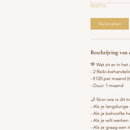
u
RESET15
u
Nu boeken
Beschrijving van 
💚 Wat zit er in h
- 2 Reiki-behande
- €120 per maand (t.
- Duur: 1 maand
🌙 Voor wie is dit t
- Als je langdurige 
- Als je behoefte 
- Als je wilt werke
- Als je graag een 