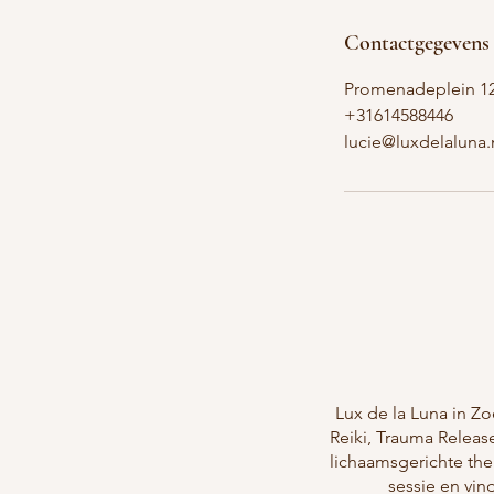
Contactgegevens
Promenadeplein 12
+31614588446
lucie@luxdelaluna.
Lux de la Luna in Z
Reiki, Trauma Releas
lichaamsgerichte the
sessie en vin