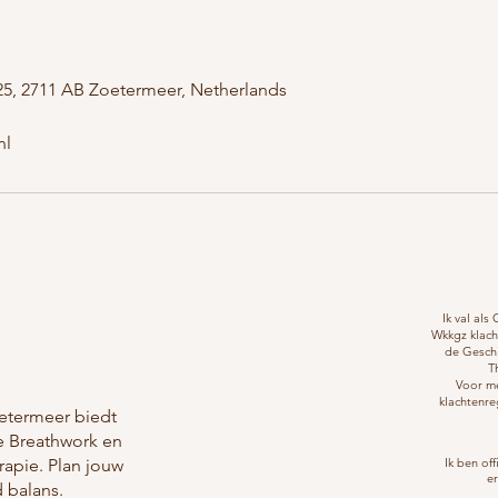
5, 2711 AB Zoetermeer, Netherlands
nl
Ik val al
Wkkgz klach
de Geschi
T
Voor me
klachtenre
oetermeer biedt
e Breathwork en
rapie. Plan jouw
Ik ben off
e
d balans.