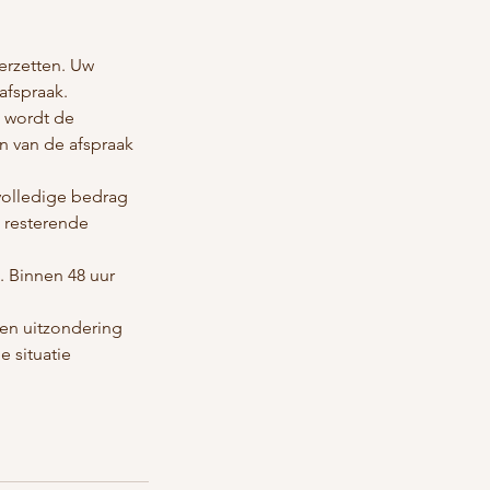
verzetten. Uw
afspraak.
n wordt de
n van de afspraak
 volledige bedrag
t resterende
n. Binnen 48 uur
een uitzondering
 situatie