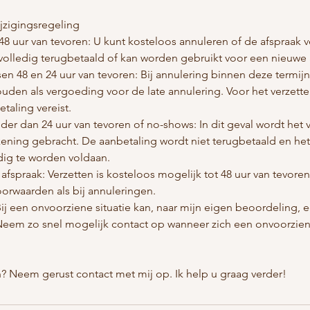
jzigingsregeling
48 uur van tevoren: U kunt kosteloos annuleren of de afspraak 
volledig terugbetaald of kan worden gebruikt voor een nieuwe 
sen 48 en 24 uur van tevoren: Bij annulering binnen deze termij
uden als vergoeding voor de late annulering. Voor het verzette
taling vereist.
der dan 24 uur van tevoren of no-shows: In dit geval wordt het
ekening gebracht. De aanbetaling wordt niet terugbetaald en he
dig te worden voldaan.
 afspraak: Verzetten is kosteloos mogelijk tot 48 uur van tevore
orwaarden als bij annuleringen.
Bij een onvoorziene situatie kan, naar mijn eigen beoordeling, 
em zo snel mogelijk contact op wanneer zich een onvoorziene
? Neem gerust contact met mij op. Ik help u graag verder!