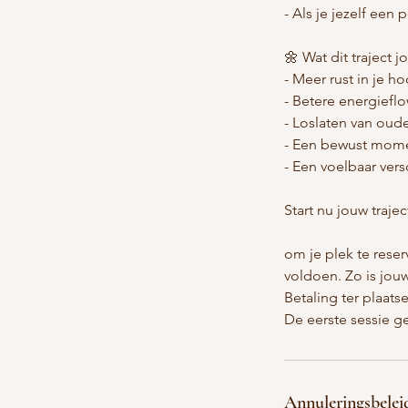
- Als je jezelf een
🌼 Wat dit traject j
- Meer rust in je h
- Betere energiefl
- Loslaten van oud
- Een bewust mome
- Een voelbaar versc
Start nu jouw trajec
om je plek te rese
voldoen. Zo is jouw
Betaling ter plaats
De eerste sessie ge
Annuleringsbelei