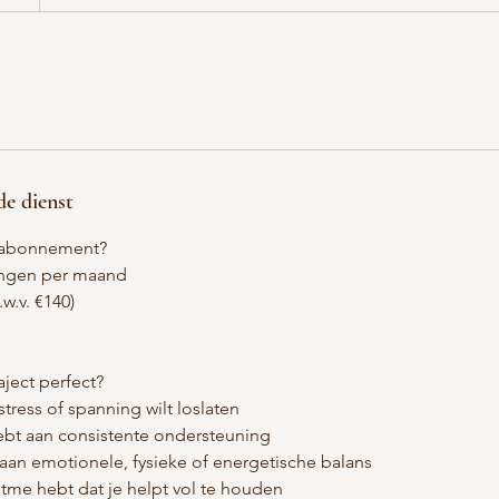
de dienst
et abonnement?
lingen per maand
w.v. €140)
raject perfect?
stress of spanning wilt loslaten
hebt aan consistente ondersteuning
n aan emotionele, fysieke of energetische balans
ritme hebt dat je helpt vol te houden