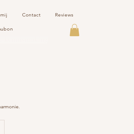
 mij
Contact
Reviews
aubon
je kennismaking
 harmonie.