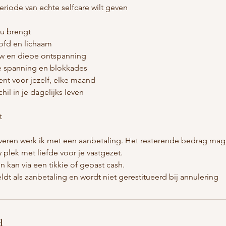
 periode van echte selfcare wilt geven
ou brengt
oofd en lichaam
ow en diepe ontspanning
e spanning en blokkades
nt voor jezelf, elke maand
hil in je dagelijks leven
t
rveren werk ik met een aanbetaling. Het resterende bedrag mag
 plek met liefde voor je vastgezet.
en kan via een tikkie of gepast cash.
ldt als aanbetaling en wordt niet gerestitueerd bij annulering
d