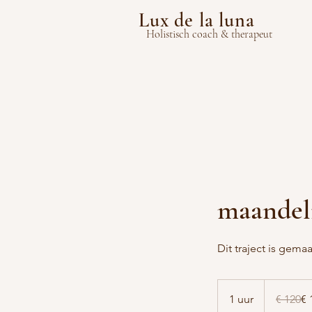
Lux de la luna
Holistisch coach & therapeut
maandel
Dit traject is gema
120
euro
1 uur
1
€ 120
€ 