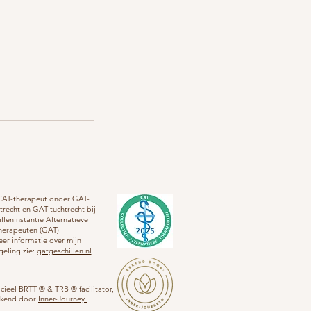
s CAT-therapeut onder GAT-
trecht en GAT-tuchtrecht bij
lleninstantie Alternatieve
herapeuten (GAT).
er informatie over mijn
geling zie:
gatgeschillen.nl
icieel BRTT ® & TRB ® facilitator,
rkend door
Inner-Journey.